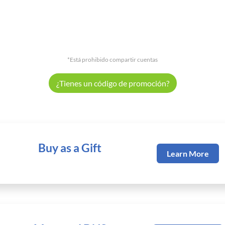
*Está prohibido compartir cuentas
¿Tienes un código de promoción?
Buy as a Gift
Learn More