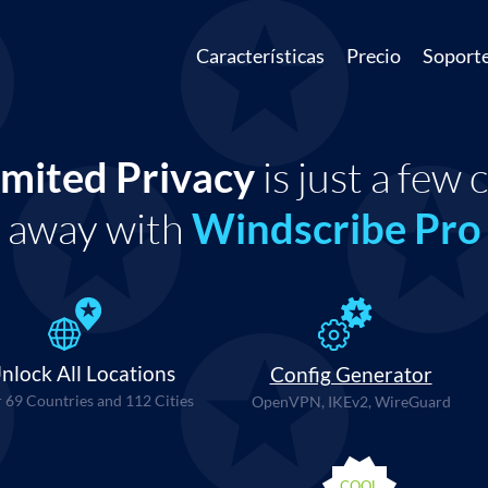
Características
Precio
Soport
imited Privacy
is just a few c
away with
Windscribe Pro
nlock All Locations
Config Generator
 69 Countries and 112 Cities
OpenVPN, IKEv2, WireGuard
COOL