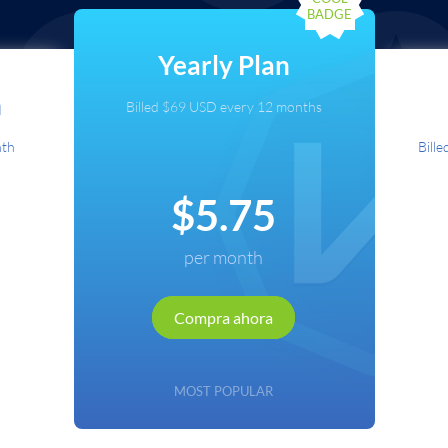
BADGE
Seleccione el método de pago
Yearly Plan
pago
Sel
Tarjeta de crédito
n
Billed $69 USD every 12 months
e crédito
PayPal
nth
Bille
PayPal
Cryptocurrency
$5.75
urrency
Local Payments
ayments
per month
Renews automatically. Cancel anytime.
nytime.
Renews
Compra ahora
Continuar
Atrás
MOST POPULAR