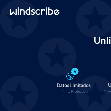
Unl
U
Datos ilimitados
Over
Infinite Protection