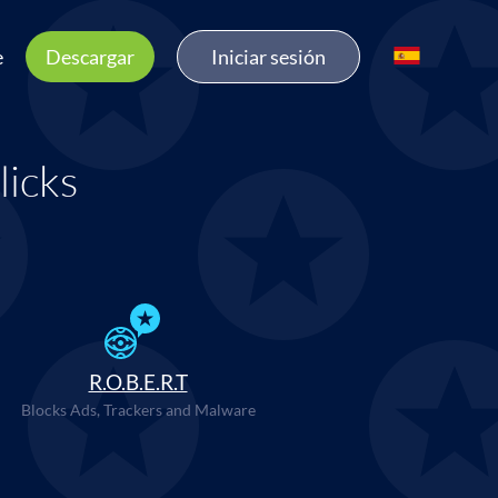
e
Descargar
Iniciar sesión
licks
R.O.B.E.R.T
Blocks Ads, Trackers and Malware