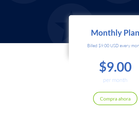
Seleccione el método de 
Monthly Pla
Tarjeta d
Billed $9.00 USD every mo
$9.00
Cryptoc
Local P
per month
Renews automatically. Cancel a
Compra ahora
Continuar
Atrás