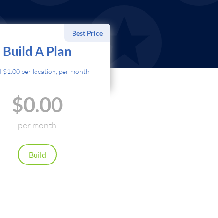
Best Price
eccione el método de pago
Build A Plan
Tarjeta de crédito
d $1.00 per location, per month
PayPal
$0.00
Cryptocurrency
Local Payments
per month
 automatically. Cancel anytime.
Build
Continuar
Atrás